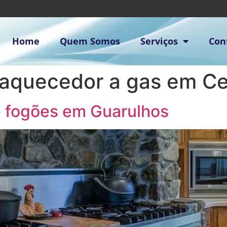
Home
Quem Somos
Serviços
Con
aquecedor a gas em C
e fogões em Guarulhos