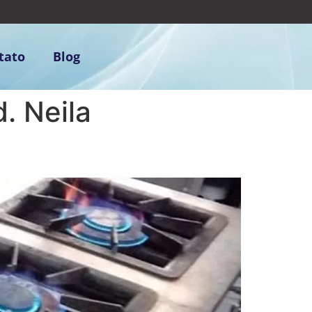
tato
Blog
. Neila