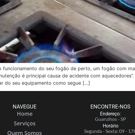
ncionamento do seu fogão de perto, um fogão com mal 
anutenção é principal causa de acidente com aquecedores”.
ar do seu equipamento como segue […]
NAVEGUE
ENCONTRE-NOS
Home
Endereço:
Guarulhos - SP
Serviços
Horário
Segunda - Sexta: 09 - 17
Quem Somos