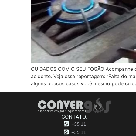
CUIDADOS COM O SEU FOGÃO Acompanhe o fu
acidente. Veja essa reportagem: “Falta de m
alguns poucos casos você mesmo pode cuid
CONTATO:
+55 11
+55 11