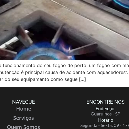
ncionamento do seu fogão de perto, um fogão com mal 
anutenção é principal causa de acidente com aquecedores”.
ar do seu equipamento como segue […]
NAVEGUE
ENCONTRE-NOS
Home
Endereço:
Guarulhos - SP
Serviços
Horário
Segunda - Sexta: 09 - 17
Quem Somos