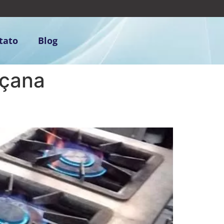
tato
Blog
açana