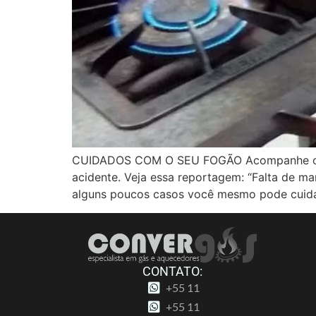
CUIDADOS COM O SEU FOGÃO Acompanhe o fu
acidente. Veja essa reportagem: “Falta de m
alguns poucos casos você mesmo pode cuid
CONTATO:
+55 11
+55 11