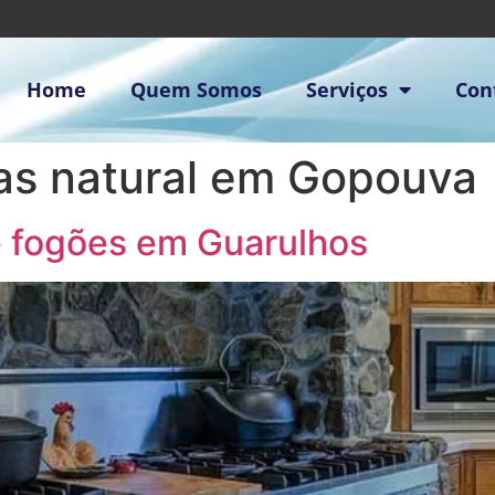
Home
Quem Somos
Serviços
Con
as natural em Gopouva
e fogões em Guarulhos