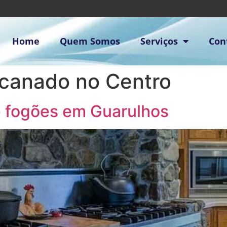
Home
Quem Somos
Serviços
Con
ncanado no Centro
e fogões em Guarulhos