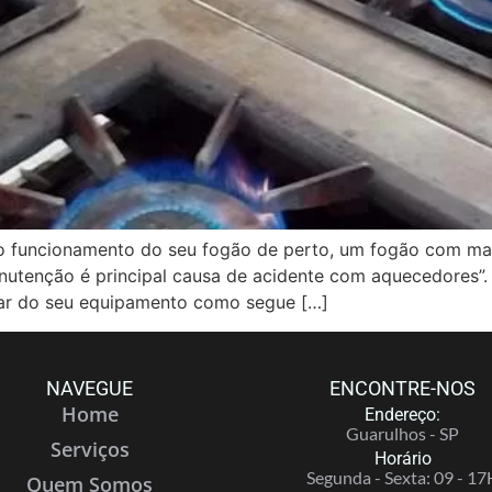
ncionamento do seu fogão de perto, um fogão com mal 
anutenção é principal causa de acidente com aquecedores”.
ar do seu equipamento como segue […]
NAVEGUE
ENCONTRE-NOS
Home
Endereço:
Guarulhos - SP
Serviços
Horário
Segunda - Sexta: 09 - 17
Quem Somos