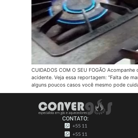
CUIDADOS COM O SEU FOGÃO Acompanhe o fu
acidente. Veja essa reportagem: “Falta de m
alguns poucos casos você mesmo pode cuid
CONTATO:
+55 11
+55 11