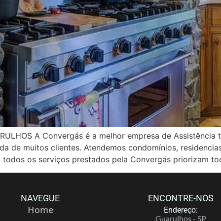
OS A Convergás é a melhor empresa de Assistência té
vida de muitos clientes. Atendemos condomínios, residenci
 todos os serviços prestados pela Convergás priorizam to
NAVEGUE
ENCONTRE-NOS
Home
Endereço:
Guarulhos - SP