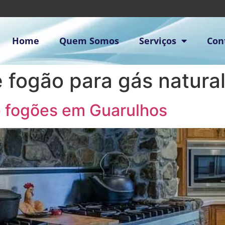
Home
Quem Somos
Serviços
Con
 fogão para gás natural
e fogões em Guarulhos