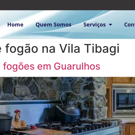
Home
Quem Somos
Serviços
Con
 fogão na Vila Tibagi
e fogões em Guarulhos