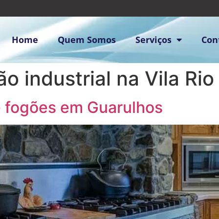
Home
Quem Somos
Serviços
Con
o industrial na Vila Rio
e fogões em Guarulhos