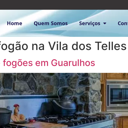
Home
Quem Somos
Serviços
Con
ogão na Vila dos Telles
e fogões em Guarulhos