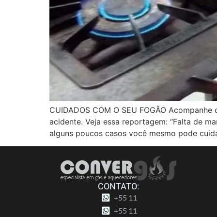
CUIDADOS COM O SEU FOGÃO Acompanhe o fu
acidente. Veja essa reportagem: “Falta de m
alguns poucos casos você mesmo pode cuid
CONTATO:
+55 11
+55 11