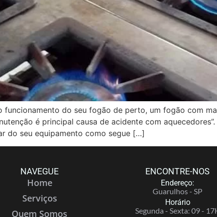
ncionamento do seu fogão de perto, um fogão com mal 
anutenção é principal causa de acidente com aquecedores”.
ar do seu equipamento como segue […]
NAVEGUE
ENCONTRE-NOS
Home
Endereço:
Guarulhos - SP
Serviços
Horário
Segunda - Sexta: 09 - 17
Quem Somos