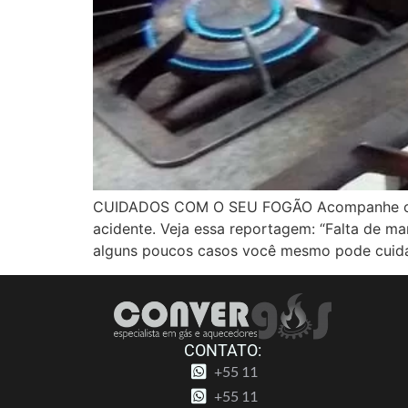
CUIDADOS COM O SEU FOGÃO Acompanhe o fu
acidente. Veja essa reportagem: “Falta de m
alguns poucos casos você mesmo pode cuid
CONTATO:
+55 11
+55 11