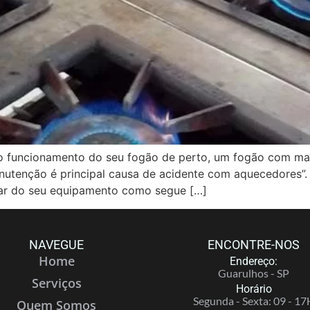
ncionamento do seu fogão de perto, um fogão com mal 
anutenção é principal causa de acidente com aquecedores”.
ar do seu equipamento como segue […]
NAVEGUE
ENCONTRE-NOS
Home
Endereço:
Guarulhos - SP
Serviços
Horário
Segunda - Sexta: 09 - 17
Quem Somos